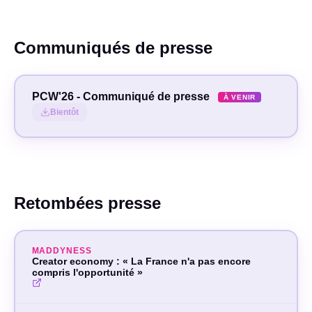
Communiqués de presse
PCW'26 - Communiqué de presse
Linker
À VENIR
Bientôt
PRÉNOM
NOM
Retombées presse
EMAIL PRO
MADDYNESS
Creator economy : « La France n'a pas encore
compris l'opportunité »
MÉDIA / PUBLICATION